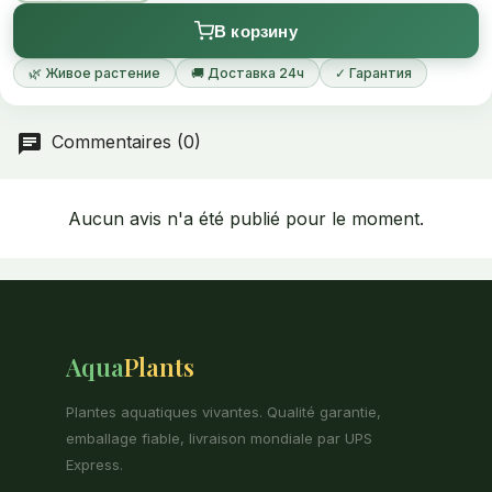
d’un vert grisâtre à un rouge-violet.
В корзину
Les feuilles les plus récentes sont roses
🌿 Живое растение
🚚 Доставка 24ч
✓ Гарантия
Commentaires (0)
Aucun avis n'a été publié pour le moment.
Aqua
Plants
Plantes aquatiques vivantes. Qualité garantie,
emballage fiable, livraison mondiale par UPS
Express.