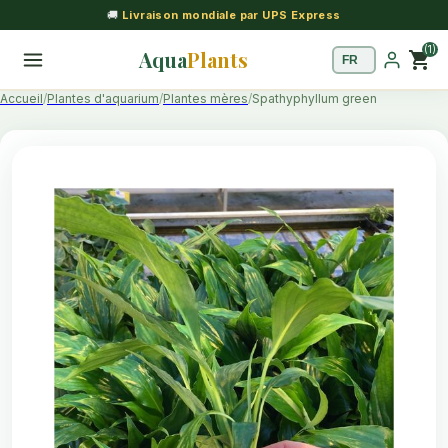
🚚
Livraison mondiale par UPS Express
(1)
Aqua
Plants
shopping_cart
Accueil
Plantes d'aquarium
Plantes mères
Spathyphyllum green