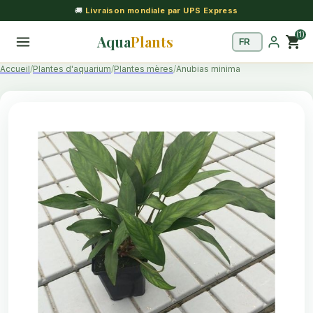
🚚
Livraison mondiale par UPS Express
(1)
Aqua
Plants
shopping_cart
Accueil
Plantes d'aquarium
Plantes mères
Anubias minima