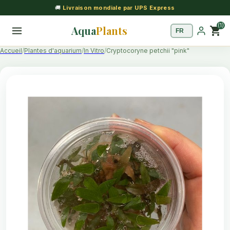
🚚
Livraison mondiale par UPS Express
(1)
Aqua
Plants
shopping_cart
Accueil
Plantes d'aquarium
In Vitro
Cryptocoryne petchii "pink"