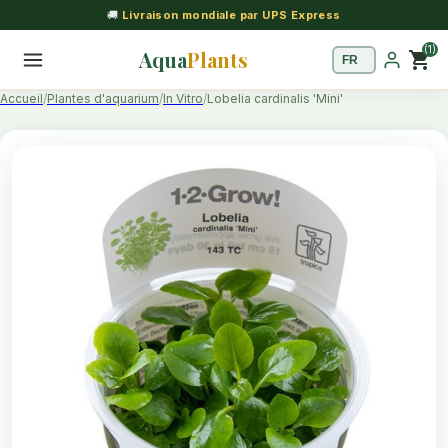
🚚
Livraison mondiale par UPS Express
(1)
Aqua
Plants
shopping_cart
Accueil
Plantes d'aquarium
In Vitro
Lobelia cardinalis 'Mini'