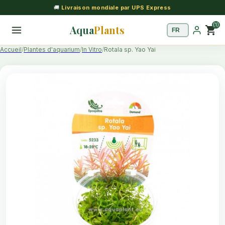
🚚
Livraison mondiale par UPS Express
(1)
Aqua
Plants
shopping_cart
Accueil
Plantes d'aquarium
In Vitro
Rotala sp. Yao Yai