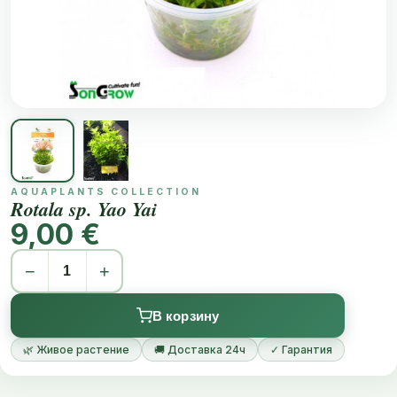
AQUAPLANTS COLLECTION
Rotala sp. Yao Yai
9,00 €
−
+
В корзину
🌿 Живое растение
🚚 Доставка 24ч
✓ Гарантия