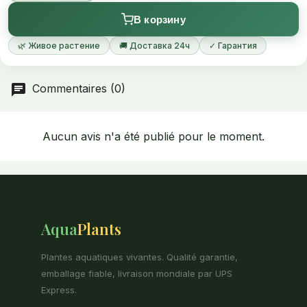
bouturage comme les plantes à tiges.
В корзину
🌿 Живое растение
🚚 Доставка 24ч
✓ Гарантия
Commentaires (0)
Aucun avis n'a été publié pour le moment.
Aqua
Plants
Plantes aquatiques vivantes. Qualité garantie,
emballage fiable, livraison mondiale par UPS
Express.