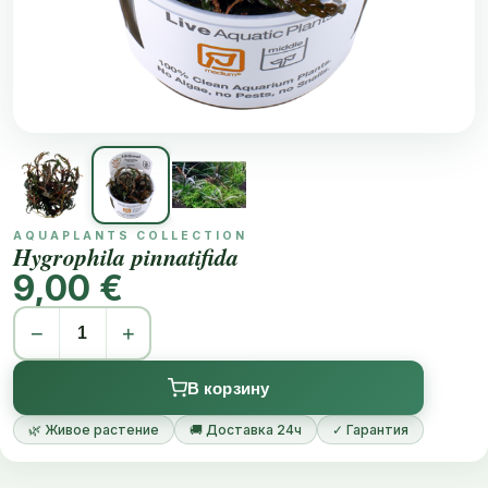
AQUAPLANTS COLLECTION
Hygrophila pinnatifida
9,00 €
−
+
В корзину
🌿 Живое растение
🚚 Доставка 24ч
✓ Гарантия