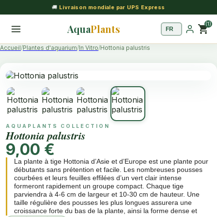
🚚
Livraison mondiale par UPS Express
(1)
Aqua
Plants
shopping_cart
Accueil
Plantes d'aquarium
In Vitro
Hottonia palustris
AQUAPLANTS COLLECTION
Hottonia palustris
9,00 €
La plante à tige Hottonia d’Asie et d’Europe est une plante pour
débutants sans prétention et facile. Les nombreuses pousses
courbées et leurs feuilles effilées d’un vert clair intense
formeront rapidement un groupe compact. Chaque tige
parviendra à 4-6 cm de largeur et 10-30 cm de hauteur. Une
taille régulière des pousses les plus longues assurera une
croissance forte du bas de la plante, ainsi la forme dense et