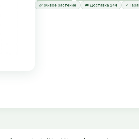
🌿 Живое растение
🚚 Доставка 24ч
✓ Гара