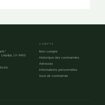
COMPTE
afs"
Mon compte
, Liepāja, LV-3402
Historique des commandes
0
Adresses
ts.biz
Informations personnelles
Suivi de commande