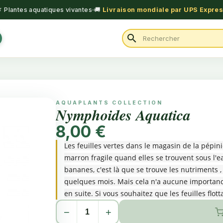
 Plantes aquatiques vivantes
🚚
Livraison mondiale par UPS Expre
search
AQUAPLANTS COLLECTION
Nymphoides Aquatica
8,00 €
Les feuilles vertes dans le magasin de la pépin
marron fragile quand elles se trouvent sous l'
bananes, c'est là que se trouve les nutriments 
quelques mois. Mais cela n'a aucune importan
en suite. Si vous souhaitez que les feuilles flo
bananes près de la surface de l'eau ou replac
−
+
peu d'eau. La plante a besoin de beaucoup d'e