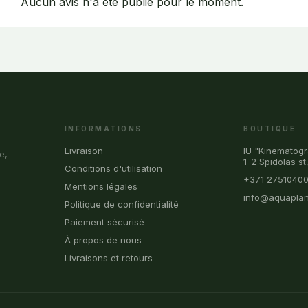
Aucun avis n'a été publié pour le moment.
INFORMATIONS
BOUTIQUE
Livraison
IU "Kinematogr
e,
1-2 Spidolas st
Conditions d'utilisation
+371 2751040
Mentions légales
info@aquaplan
Politique de confidentialité
Paiement sécurisé
À propos de nous
Livraisons et retours