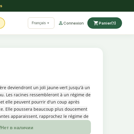
ss

shopping_cart

Connexion
Panier
(1)
Français
ière deviendront un joli jaune-vert jusqu'à un
eau. Les racines ressembleront à un régime de
, et elle peuvent pourrir d'un coup après
ce. Elle poussera beaucoup plus doucement
ttantes apparaissent, rapprochez le régime de
ez le dans un aquarium avec seulement un
Нет в наличии
au.