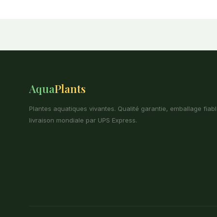
Aqua
Plants
Plantes aquatiques vivantes. Qualité garantie, emballage fiabl
livraison mondiale par UPS Express.