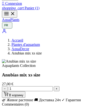

Connexion
shopping_cart
Panier
(1)
Aqua
Plants
Accueil
Plantes d'aquarium
AquaDecor
Anubias mix xs size
Aquaplants Collection
Anubias mix xs size
27,00 €
−
+
В корзину
🌿 Живое растение
🚚 Доставка 24ч
✓ Гарантия
Commentaires (0)