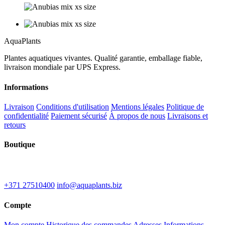
Aqua
Plants
Plantes aquatiques vivantes. Qualité garantie, emballage fiable,
livraison mondiale par UPS Express.
Informations
Livraison
Conditions d'utilisation
Mentions légales
Politique de
confidentialité
Paiement sécurisé
À propos de nous
Livraisons et
retours
Boutique
IU "Kinematografs"
1-2 Spidolas st, Liepāja, LV-3402
+371 27510400
info@aquaplants.biz
Compte
Mon compte
Historique des commandes
Adresses
Informations