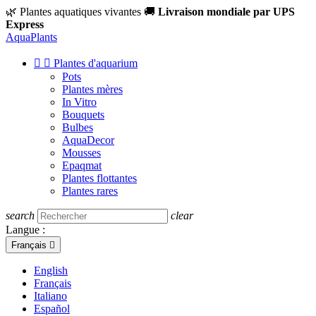
🌿 Plantes aquatiques vivantes
🚚
Livraison mondiale par UPS
Express
Aqua
Plants


Plantes d'aquarium
Pots
Plantes mères
In Vitro
Bouquets
Bulbes
AquaDecor
Mousses
Epaqmat
Plantes flottantes
Plantes rares
search
clear
Langue :
Français

English
Français
Italiano
Español