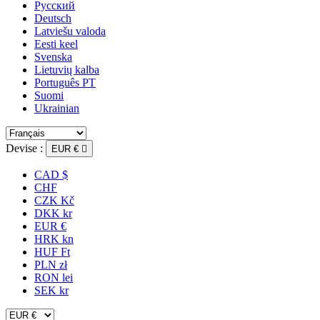
Русский
Deutsch
Latviešu valoda
Eesti keel
Svenska
Lietuvių kalba
Português PT
Suomi
Ukrainian
Devise :
EUR €

CAD $
CHF
CZK Kč
DKK kr
EUR €
HRK kn
HUF Ft
PLN zł
RON lei
SEK kr