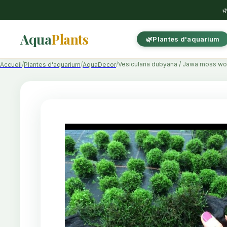

Aqua
Plants
Plantes d'aquarium
Vesicularia dubyana / Jawa moss wo
Accueil
Plantes d'aquarium
AquaDecor