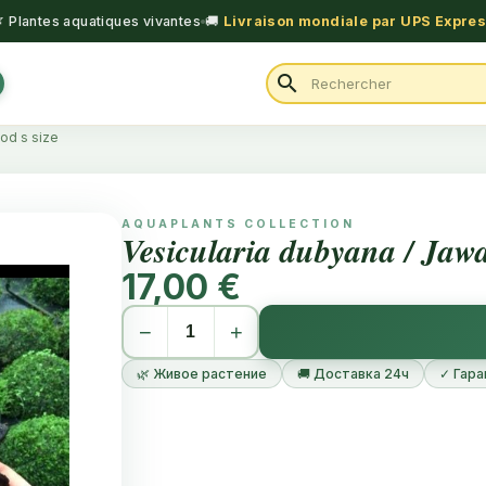
 Plantes aquatiques vivantes
🚚
Livraison mondiale par UPS Expre
search
od s size
AQUAPLANTS COLLECTION
Vesicularia dubyana / Jaw
17,00 €
−
+
🌿 Живое растение
🚚 Доставка 24ч
✓ Гара