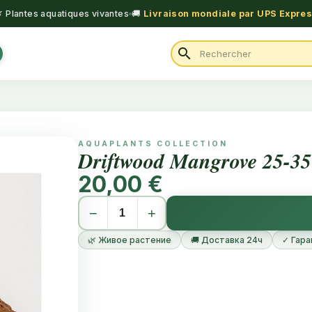
 Plantes aquatiques vivantes
🚚
Livraison mondiale par UPS Expre
search
AQUAPLANTS COLLECTION
Driftwood Mangrove 25-3
20,00 €
−
+
🌿 Живое растение
🚚 Доставка 24ч
✓ Гара