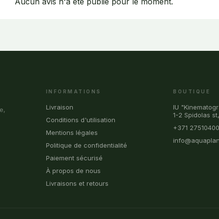
Aucun avis n'a été publié pour le moment.
INFORMATIONS
BOUTIQUE
Livraison
IU "Kinematogr
e,
1-2 Spidolas st
Conditions d'utilisation
+371 2751040
Mentions légales
info@aquaplan
Politique de confidentialité
Paiement sécurisé
À propos de nous
Livraisons et retours