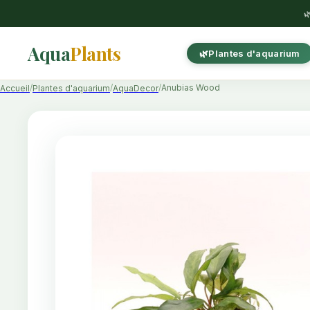

Aqua
Plants
Plantes d'aquarium
Anubias Wood
Accueil
Plantes d'aquarium
AquaDecor