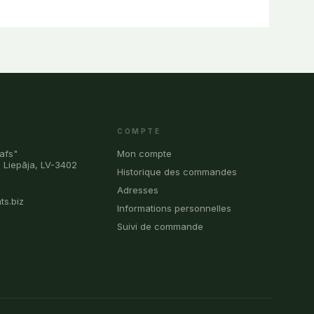
COMPTE
afs"
Mon compte
, Liepāja, LV-3402
Historique des commandes
0
Adresses
ts.biz
Informations personnelles
Suivi de commande