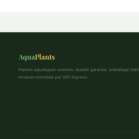
Aqua
Plants
Plantes aquatiques vivantes. Qualité garantie, emballage fiabl
livraison mondiale par UPS Express.