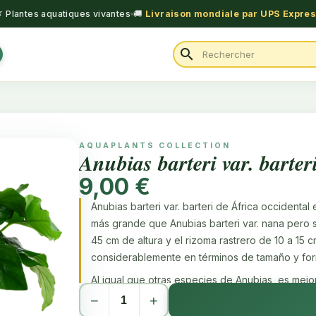
 Plantes aquatiques vivantes
🚚
Livraison mondiale par UPS Expre
search
AQUAPLANTS COLLECTION
Anubias barteri var. barter
9,00 €
Anubias barteri var. barteri de África occidenta
más grande que Anubias barteri var. nana pero s
45 cm de altura y el rizoma rastrero de 10 a 15 c
considerablemente en términos de tamaño y for
Al igual que otras especies de Anubias, es mejo
minimizar el crecimiento de algas en las hojas. S
−
+
rizoma porque tiende a pudrirse. También es ad