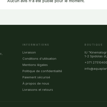
Aucun avis n'a été publié pour le moment.
INFORMATIONS
BOUTIQUE
Livraison
IU "Kinematogr
e,
1-2 Spidolas st
Conditions d'utilisation
+371 2751040
Mentions légales
info@aquaplan
Politique de confidentialité
Paiement sécurisé
À propos de nous
Livraisons et retours