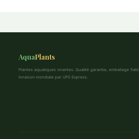
Aqua
Plants
Plantes aquatiques vivantes. Qualité garantie, emballage fiabl
livraison mondiale par UPS Express.