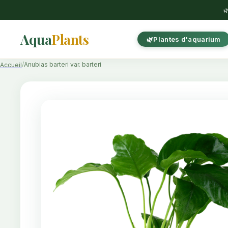

Aqua
Plants
Plantes d'aquarium
Anubias barteri var. barteri
Accueil