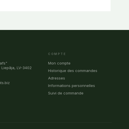
COMPTE
afs"
Mon compte
, Liepāja, LV-3402
Historique des commandes
0
Adresses
ts.biz
Informations personnelles
Suivi de commande