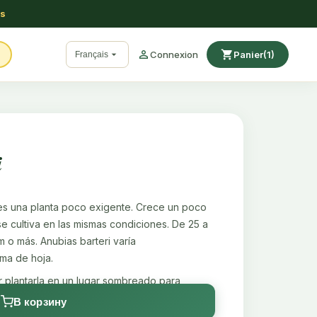
ss

shopping_cart

Connexion
Panier
(1)
Français
i
l es una planta poco exigente. Crece un poco
e cultiva en las mismas condiciones. De 25 a
m o más. Anubias barteri varía
ma de hoja.
r plantarla en un lugar sombreado para
i se planta en el fondo, no se debe tapar el
В корзину
ecuado para terrarios y paludarios. Los